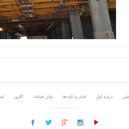
لی
درباره اُپال
اخبار و تازه ها
پلان طبقات
گالری
تما