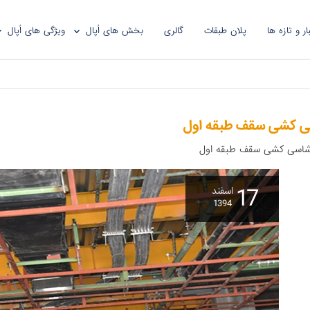
ار و تازه ها
پلان طبقات
گالری
بخش های اُپال
ویژگی های اُپال
 کشی سقف طبقه اول
 شاسی کشی سقف طبقه اول
17
اسفند
1394